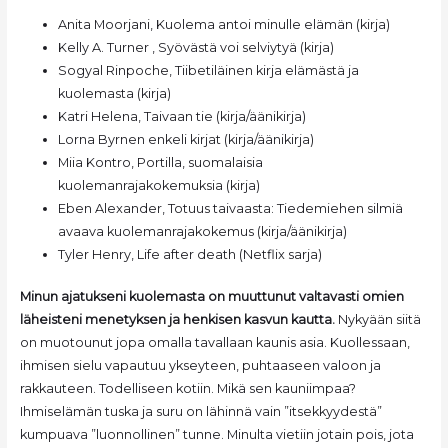
Anita Moorjani, Kuolema antoi minulle elämän (kirja)
Kelly A. Turner , Syövästä voi selviytyä (kirja)
Sogyal Rinpoche, Tiibetiläinen kirja elämästä ja
kuolemasta (kirja)
Katri Helena, Taivaan tie (kirja/äänikirja)
Lorna Byrnen enkeli kirjat (kirja/äänikirja)
Miia Kontro, Portilla, suomalaisia
kuolemanrajakokemuksia (kirja)
Eben Alexander, Totuus taivaasta: Tiedemiehen silmiä
avaava kuolemanrajakokemus (kirja/äänikirja)
Tyler Henry, Life after death (Netflix sarja)
Minun ajatukseni kuolemasta on muuttunut valtavasti omien
läheisteni menetyksen ja henkisen kasvun kautta.
Nykyään siitä
on muotounut jopa omalla tavallaan kaunis asia. Kuollessaan,
ihmisen sielu vapautuu ykseyteen, puhtaaseen valoon ja
rakkauteen. Todelliseen kotiin. Mikä sen kauniimpaa?
Ihmiselämän tuska ja suru on lähinnä vain ”itsekkyydestä”
kumpuava ”luonnollinen” tunne. Minulta vietiin jotain pois, jota