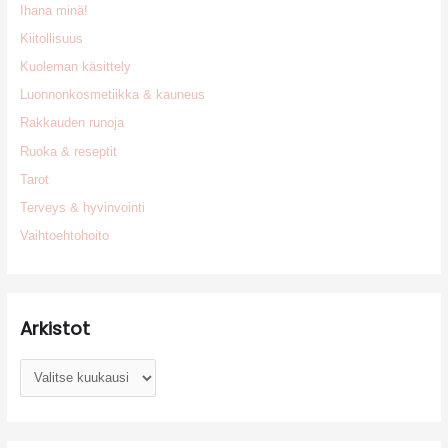
Ihana minä!
Kiitollisuus
Kuoleman käsittely
Luonnonkosmetiikka & kauneus
Rakkauden runoja
Ruoka & reseptit
Tarot
Terveys & hyvinvointi
Vaihtoehtohoito
Arkistot
A
r
k
i