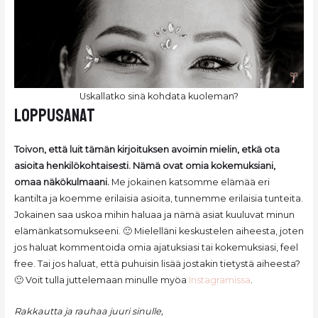
Uskallatko sinä kohdata kuoleman?
loppusanat
Toivon, että luit tämän kirjoituksen avoimin mielin, etkä ota
asioita henkilökohtaisesti. Nämä ovat omia kokemuksiani,
omaa näkökulmaani.
Me jokainen katsomme elämää eri
kantilta ja koemme erilaisia asioita, tunnemme erilaisia tunteita.
Jokainen saa uskoa mihin haluaa ja nämä asiat kuuluvat minun
elämänkatsomukseeni. 🙂 Mielelläni keskustelen aiheesta, joten
jos haluat kommentoida omia ajatuksiasi tai kokemuksiasi, feel
free. Tai jos haluat, että puhuisin lisää jostakin tietystä aiheesta?
🙂 Voit tulla juttelemaan minulle myöa
Instagramissa
.
Rakkautta ja rauhaa juuri sinulle,