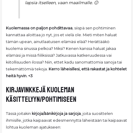
lapsia itseIleen, vaan maailmalle.
🙂
Kuolemassa on paljon pohdittavaa
, siispä sen pohtiminen
kannattaa aloittaa jo nyt, jos et vielä ole. Mieti miten haluat
tämän upean, ainutlaatuisen elämäsi elää? Herättääkö
kuolema sinussa pelkoa? Miksi? Kenen kanssa haluat jakaa
elämäsi ja missä fiiliksissä? Jatkuvassa katkeruudessa vai
kiitollisuuden ilossa? Niin, ettet kadu sanomattomia sanoja tai
tekemättömiä tekoja.
Kerro läheisillesi, että rakastat ja kohtelet
heitä hyvin. <3
kirjavinkkejä kuoleman
käsittelyyn/pohtimiseen
Tässä joitakin
kirjoja/äänikirjoja ja sarjoja
, joita suosittelen
ihmisille, jotka kaipaavat edesmennyttä läheistään tai kaipaavat
lohtua kuoleman ajatukseen: