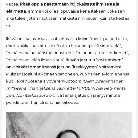
valtaa.
Pitää oppia päästämään irti jokaisesta ihmisestä ja
eläimestä
, emme voi olla riippuvaisia kenestäkään. Jokaisen
aika tulee, joten nautitaan matkasta niin kauan, kuin sitä kestää.
<3
Ikävä on itse asiassa aika itsekästä ja kovin ”minä” painotteista,
mieti vaikka lauseita: ”minä olisin halunnut pitää sinut vielä”,
”minä en halua päästää sinusta irti”, ”minuun sattuu, jos kuolet”,
”minä en voi elää ilman sinua”.
Ikävän ja surun ”voittaminen”
onki pitkälti oman itsensä ja tuon ”itsekkyyden” voittamista.
Muistan isoäitini aikoinaan sanoneen, kun hänen aviomiehensä
kuoli aika nuorena aivoverenvuotoon:
”Olisin pitänyt hänet
millaisena vihanneksena vain, ettei MINULTA olisi viety häntä
pois. Niin itsekäs suru on.”
Ja tämä ajatus on jäänyt minulle
pohdintaan, hän oli siinä niin oikeassa.