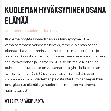
Kuoleman hyväksyminen osana
elämää
Kommentoi
/
Kuoleman käsittely
Kuolema on yhtä luonnollinen asia kuin syntymä.
Mitä
varhaisemmassa vaiheessa hyväksymme kuoleman osana
elämää, sitä vapaammin voimme elää. Niin kuin otsikosta jo
huomaat, taas yhden lempi puheenaiheeni parissa – kuoleman,
sen hyväksymisen ja käsittelyn. Miksi se on itselle niin tärkeä
puheenaihe? Koska se on väistämätöntä, yhtä lailla osa elämää
kuin syntyminen. Ja siitä puhutaan aivan liian vähän, se on
vieläkin suuri tabu.
Kuoleman pelosta irtautuminen vapauttaa
energiaa itse elämälle
ja huolet sekä murheet vähenevät
huomattavasti.
otteita päiväkirjasta