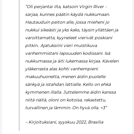
”Oli perjantai ilta, katsoin Virgin River -
sarjaa, kunnes päätin käydä nukkumaan.
Hautauduin peiton alle, jossa mieheni jo
nukkui sikeästi ja yks kaks, täysin yllättäen ja
varoittamatta, kyyneleet vierivät poskiani
pitkin.. Ajatuksiini vieri muistikuva
vanhemmistani lapsuuden kodissani. Isä
nukkumassa ja äiti lukemassa kirjaa. Kävelen
yläkerrasta alas kohti vanhempieni
makuuhuonetta, menen äidin puolelle
sänkyä ja istahdan lattialle. Kello on ehkä
kymmenen illalla. Juttelemme äidin kanssa
niitä näitä, oloni on kotoisa, rakastettu,
turvallinen ja lämmin. On hyvä olla. <3”
– Kirjoituksiani, syyskuu 2022, Brasilia