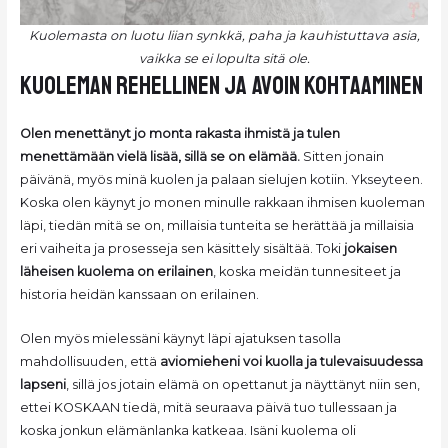
Kuolemasta on luotu liian synkkä, paha ja kauhistuttava asia,
vaikka se ei lopulta sitä ole.
kuoleman rehellinen ja avoin kohtaaminen
Olen menettänyt jo monta rakasta ihmistä ja tulen
menettämään vielä lisää, sillä se on elämää.
Sitten jonain
päivänä, myös minä kuolen ja palaan sielujen kotiin. Ykseyteen.
Koska olen käynyt jo monen minulle rakkaan ihmisen kuoleman
läpi, tiedän mitä se on, millaisia tunteita se herättää ja millaisia
eri vaiheita ja prosesseja sen käsittely sisältää. Toki
jokaisen
läheisen kuolema on erilainen
, koska meidän tunnesiteet ja
historia heidän kanssaan on erilainen.
Olen myös mielessäni käynyt läpi ajatuksen tasolla
mahdollisuuden, että
aviomieheni voi kuolla ja tulevaisuudessa
lapseni
, sillä jos jotain elämä on opettanut ja näyttänyt niin sen,
ettei KOSKAAN tiedä, mitä seuraava päivä tuo tullessaan ja
koska jonkun elämänlanka katkeaa. Isäni kuolema oli