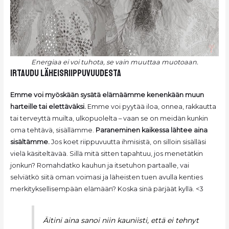
Energiaa ei voi tuhota, se vain muuttaa muotoaan.
irtaudu läheisriippuvuudesta
Emme voi myöskään sysätä elämäämme kenenkään muun
harteille tai elettäväksi.
Emme voi pyytää iloa, onnea, rakkautta
tai terveyttä muilta, ulkopuolelta – vaan se on meidän kunkin
oma tehtävä, sisällämme.
Paraneminen kaikessa lähtee aina
sisältämme.
Jos koet riippuvuutta ihmisistä, on silloin sisälläsi
vielä käsiteltävää. Sillä mitä sitten tapahtuu, jos menetätkin
jonkun? Romahdatko kauhun ja itsetuhon partaalle, vai
selviätkö siitä oman voimasi ja läheisten tuen avulla kenties
merkityksellisempään elämään? Koska sinä pärjäät kyllä. <3
Äitini aina sanoi niin kauniisti, että ei tehnyt