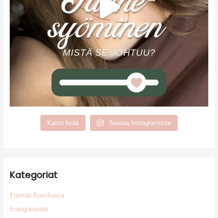
Katso lisää
Seuraa Instagramissa
Kategoriat
Elämää Brasiliassa
Energiahoidot