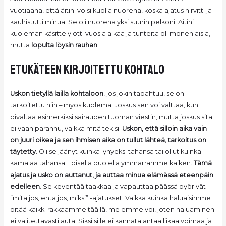
vuotiaana, että äitini voisi kuolla nuorena, koska ajatus hirvitti ja
kauhistutti minua. Se oli nuorena yksi suurin pelkoni. Äitini
kuoleman käsittely otti vuosia aikaa ja tunteita oli monenlaisia,
mutta
lopulta löysin rauhan
.
etukäteen kirjoitettu kohtalo
Uskon tietyllä lailla kohtaloon
, jos jokin tapahtuu, se on
tarkoitettu niin – myös kuolema. Joskus sen voi välttää, kun
oivaltaa esimerkiksi sairauden tuoman viestin, mutta joskus sitä
ei vaan parannu, vaikka mitä tekisi.
Uskon, että silloin aika vain
on juuri oikea ja sen ihmisen aika on tullut lähteä, tarkoitus on
täytetty.
Oli se jäänyt kuinka lyhyeksi tahansa tai ollut kuinka
kamalaa tahansa. Toisella puolella ymmärrämme kaiken.
Tämä
ajatus ja usko on auttanut, ja auttaa minua elämässä eteenpäin
edelleen
. Se keventää taakkaa ja vapauttaa päässä pyörivät
”mitä jos, entä jos, miksi” -ajatukset. Vaikka kuinka haluaisimme
pitää kaikki rakkaamme täällä, me emme voi, joten haluaminen
ei valitettavasti auta. Siksi sille ei kannata antaa liikaa voimaa ja