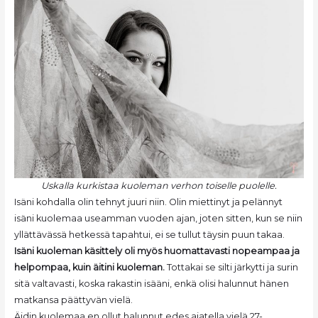
Uskalla kurkistaa kuoleman verhon toiselle puolelle.
Isäni kohdalla olin tehnyt juuri niin. Olin miettinyt ja pelännyt
isäni kuolemaa useamman vuoden ajan, joten sitten, kun se niin
yllättävässä hetkessä tapahtui, ei se tullut täysin puun takaa.
Isäni kuoleman käsittely oli myös huomattavasti nopeampaa ja
helpompaa, kuin äitini kuoleman.
Tottakai se silti järkytti ja surin
sitä valtavasti, koska rakastin isääni, enkä olisi halunnut hänen
matkansa päättyvän vielä.
Äidin kuolemaa en ollut halunnut edes ajatella vielä 27-