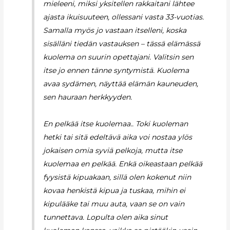
mieleeni, miksi yksitellen rakkaitani lähtee
ajasta ikuisuuteen, ollessani vasta 33-vuotias.
Samalla myös jo vastaan itselleni, koska
sisälläni tiedän vastauksen – tässä elämässä
kuolema on suurin opettajani. Valitsin sen
itse jo ennen tänne syntymistä. Kuolema
avaa sydämen, näyttää elämän kauneuden,
sen hauraan herkkyyden.
En pelkää itse kuolemaa.. Toki kuoleman
hetki tai sitä edeltävä aika voi nostaa ylös
jokaisen omia syviä pelkoja, mutta itse
kuolemaa en pelkää. Enkä oikeastaan pelkää
fyysistä kipuakaan, sillä olen kokenut niin
kovaa henkistä kipua ja tuskaa, mihin ei
kipulääke tai muu auta, vaan se on vain
tunnettava. Lopulta olen aika sinut