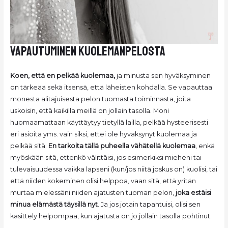
vapautuminen kuolemanpelosta
Koen, että en pelkää kuolemaa,
ja minusta sen hyväksyminen
on tärkeää sekä itsensä, että läheisten kohdalla. Se vapauttaa
monesta alitajuisesta pelon tuomasta toiminnasta, joita
uskoisin, että kaikilla meillä on jollain tasolla. Moni
huomaamattaan käyttäytyy tietyllä lailla, pelkää hysteerisesti
eri asioita yms. vain siksi, ettei ole hyväksynyt kuolemaa ja
pelkää sitä.
En tarkoita tällä puheella vähätellä kuolemaa
, enkä
myöskään sitä, ettenkö välittäisi, jos esimerkiksi mieheni tai
tulevaisuudessa vaikka lapseni (kun/jos niitä joskus on) kuolisi, tai
että niiden kokeminen olisi helppoa, vaan sitä, että yritän
murtaa mielessäni niiden ajatusten tuoman pelon,
joka estäisi
minua elämästä täysillä nyt
. Ja jos jotain tapahtuisi, olisi sen
käsittely helpompaa, kun ajatusta on jo jollain tasolla pohtinut.