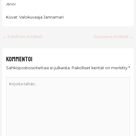
Anni
Kuvat: Valokuvaaja Jannamari
Post
←
Edellinen Artikkeli
Seuraava Artikkeli
→
navigation
Kommentoi
Sähköpostiosoitettasi ei julkaista.
Pakolliset kentät on merkitty
*
Kirjoita
tähän..