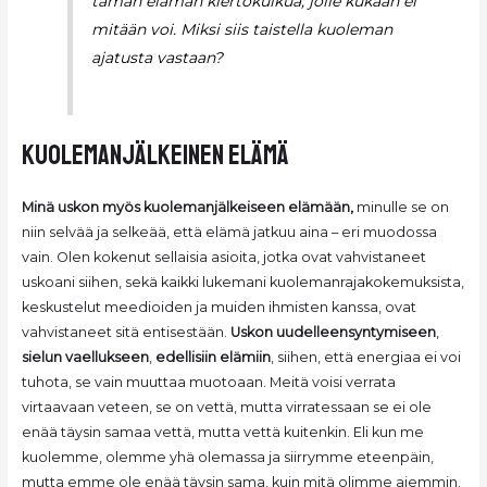
tämän elämän kiertokulkua, jolle kukaan ei
mitään voi. Miksi siis taistella kuoleman
ajatusta vastaan?
kuolemanjälkeinen elämä
Minä uskon myös kuolemanjälkeiseen elämään,
minulle se on
niin selvää ja selkeää, että elämä jatkuu aina – eri muodossa
vain. Olen kokenut sellaisia asioita, jotka ovat vahvistaneet
uskoani siihen, sekä kaikki lukemani kuolemanrajakokemuksista,
keskustelut meedioiden ja muiden ihmisten kanssa, ovat
vahvistaneet sitä entisestään.
Uskon
uudelleensyntymiseen
,
sielun
vaellukseen
,
edellisiin
elämiin
, siihen, että energiaa ei voi
tuhota, se vain muuttaa muotoaan. Meitä voisi verrata
virtaavaan veteen, se on vettä, mutta virratessaan se ei ole
enää täysin samaa vettä, mutta vettä kuitenkin. Eli kun me
kuolemme, olemme yhä olemassa ja siirrymme eteenpäin,
mutta emme ole enää täysin sama, kuin mitä olimme aiemmin.