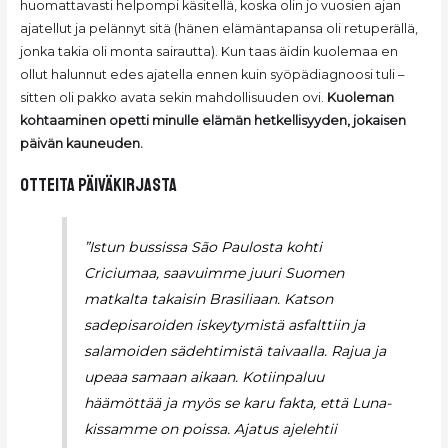
huomattavasti helpompi käsitellä, koska olin jo vuosien ajan
ajatellut ja pelännyt sitä (hänen elämäntapansa oli retuperällä,
jonka takia oli monta sairautta). Kun taas äidin kuolemaa en
ollut halunnut edes ajatella ennen kuin syöpädiagnoosi tuli –
sitten oli pakko avata sekin mahdollisuuden ovi.
Kuoleman
kohtaaminen opetti minulle elämän hetkellisyyden, jokaisen
päivän kauneuden.
otteita päiväkirjasta
”Istun bussissa São Paulosta kohti
Criciumaa, saavuimme juuri Suomen
matkalta takaisin Brasiliaan. Katson
sadepisaroiden iskeytymistä asfalttiin ja
salamoiden sädehtimistä taivaalla. Rajua ja
upeaa samaan aikaan. Kotiinpaluu
häämöttää ja myös se karu fakta, että Luna-
kissamme on poissa. Ajatus ajelehtii