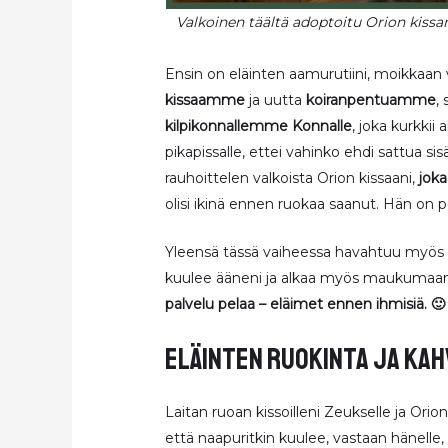
Valkoinen täältä adoptoitu Orion ki
Ensin on eläinten aamurutiini, moikkaan v
kissaamme
ja uutta
koiranpentuamme
,
kilpikonnallemme Konnalle
, joka kurkkii
pikapissalle, ettei vahinko ehdi sattua si
rauhoittelen valkoista Orion kissaani,
jok
olisi ikinä ennen ruokaa saanut. Hän on pe
Yleensä tässä vaiheessa havahtuu myö
kuulee ääneni ja alkaa myös maukumaan
palvelu pelaa – eläimet ennen ihmisiä. 🙂
eläinten ruokinta ja kah
Laitan ruoan kissoilleni Zeukselle ja Orion
että naapuritkin kuulee, vastaan hänelle,