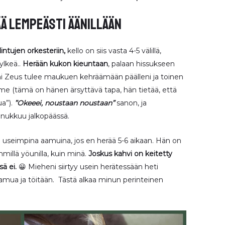
ä lempeästi äänillään
intujen orkesteriin,
kello on siis vasta 4-5 välillä,
ylkeä..
Herään kukon kieuntaan
, palaan hissukseen
ni Zeus tulee maukuen kehräämään päälleni ja toinen
mme (tämä on hänen ärsyttävä tapa, hän tietää, että
ua”).
”Okeeei, noustaan noustaan”
sanon, ja
 nukkuu jalkopäässä.
n useimpina aamuina, jos en herää 5-6 aikaan. Hän on
llä yöunilla, kuin minä.
Joskus kahvi on keitetty
sä ei.
😀 Mieheni siirtyy usein herätessään heti
ua ja töitään. Tästä alkaa minun perinteinen