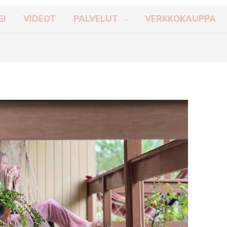
GI
VIDEOT
PALVELUT
VERKKOKAUPPA