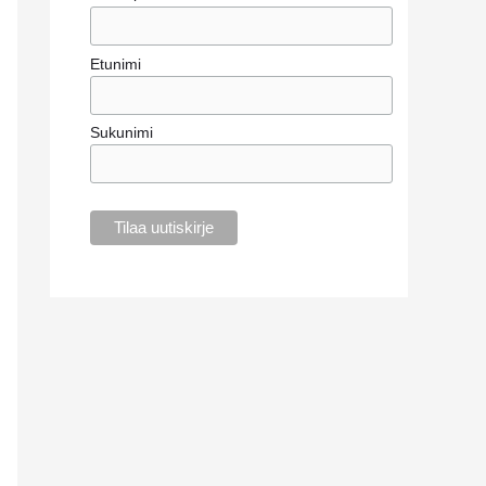
r
:
Etunimi
Sukunimi