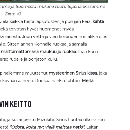
ssamme ja Suomesta mukana tuotu Siperiankissamme
Zeus. <3
ielä kaikkia heitä rapsutusten ja pusujen kera,
kahta
 sekä toivotan hyvät huomenet myös
 akvaariosta. Juon vettä ja vien koiranpennun äkkiä ulos
sälle. Sitten annan Konnalle ruokaa ja samalla
a malttamattomana maukuu jo ruokaa
. Ihan kun ei
rso ruoalle ja pohjaton kuilu.
s pihallemme muuttanut
mysteerinen Sirius kissa
, joka
 kovaan ääneen. Ruokaa hänkin tahtoo.
Meillä
vin keitto
ille, ja koiranpentu Mizukille. Sirius huutaa ulkona niin
 että
”Odota, koita nyt vielä malttaa hetki”.
Laitan