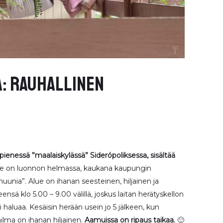
a: Rauhallinen
pienessä ”maalaiskylässä” Siderópoliksessa, sisältää
 on luonnon helmassa, kaukana kaupungin
nia”. Alue on ihanan seesteinen, hiljainen ja
nsä klo 5.00 – 9.00 välillä, joskus laitan herätyskellon
i haluaa. Kesäisin herään usein jo 5 jälkeen, kun
lma on ihanan hiljainen.
Aamuissa on ripaus taikaa.
🙂