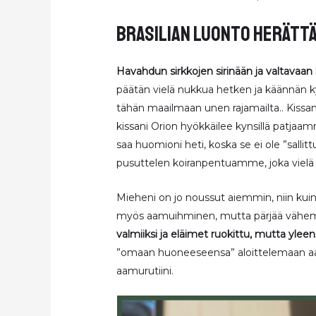
brasilian luonto herättä
Havahdun sirkkojen sirinään ja valtavaan l
päätän vielä nukkua hetken ja käännän k
tähän maailmaan unen rajamailta.. Kissa
kissani Orion hyökkäilee kynsillä patjaa
saa huomioni heti, koska se ei ole ”sallitt
pusuttelen koiranpentuamme, joka vielä
Mieheni on jo noussut aiemmin, niin kui
myös aamuihminen, mutta pärjää vähemmi
valmiiksi ja eläimet ruokittu, mutta yleen
”omaan huoneeseensa” aloittelemaan aam
aamurutiini.