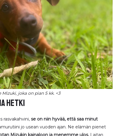
izuki, joka on pian 5 kk. <3
ma hetki
is rasvakahvini,
se on niin hyvää, että saa minut
aamurutiini jo usean vuoden ajan. Ne elämän pienet
otan Mizukin kainaloon ja menemme ulos.
Laitan