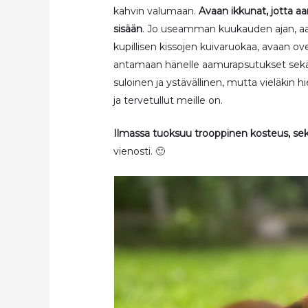
kahvin valumaan.
Avaan ikkunat, jotta a
sisään
. Jo useamman kuukauden ajan, aam
kupillisen kissojen kuivaruokaa, avaan ov
antamaan hänelle aamurapsutukset sekä
suloinen ja ystävällinen, mutta vieläkin 
ja tervetullut meille on.
Ilmassa tuoksuu trooppinen kosteus, s
vienosti. 🙂