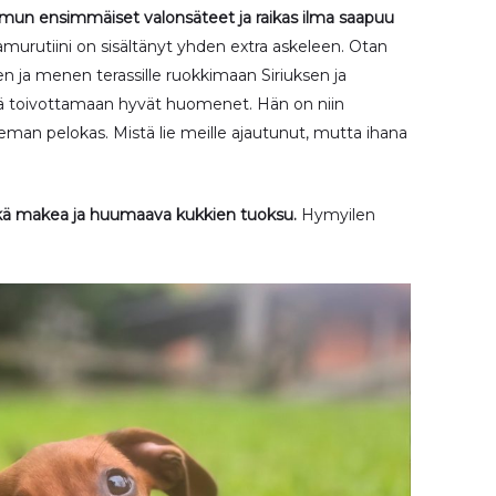
amun ensimmäiset valonsäteet ja raikas ilma saapuu
urutiini on sisältänyt yhden extra askeleen. Otan
en ja menen terassille ruokkimaan Siriuksen ja
 toivottamaan hyvät huomenet. Hän on niin
hieman pelokas. Mistä lie meille ajautunut, mutta ihana
ekä makea ja huumaava kukkien tuoksu.
Hymyilen