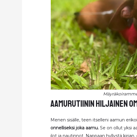
Mäyräkoiramme M
aamurutiinin hiljainen o
Menen sisälle, teen itselleni aamun eriko
onnelliseksi joka aamu.
Se on ollut yksi 
ilot ja nautinnot. Nappaan hyllystä kirjan,