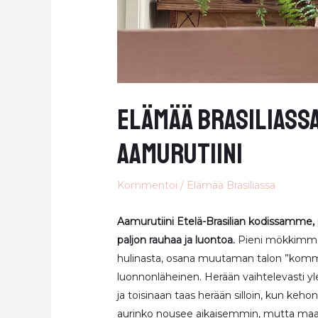
Elämää Brasiliass
aamurutiini
Kommentoi
/
Elämää Brasiliassa
Aamurutiini Etelä-Brasilian kodissamme, 
paljon rauhaa ja luontoa.
Pieni mökkimme
hulinasta, osana muutaman talon ”kommuu
luonnonläheinen. Herään vaihtelevasti ylee
ja toisinaan taas herään silloin, kun kehon
aurinko nousee aikaisemmin, mutta maai