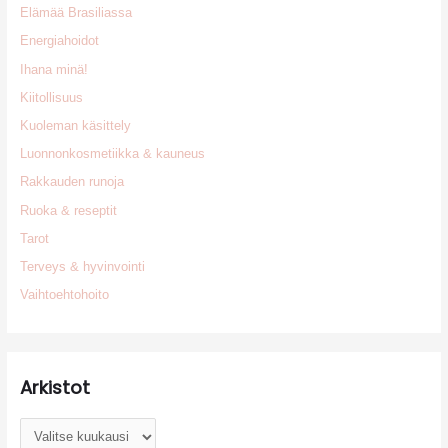
Elämää Brasiliassa
Energiahoidot
Ihana minä!
Kiitollisuus
Kuoleman käsittely
Luonnonkosmetiikka & kauneus
Rakkauden runoja
Ruoka & reseptit
Tarot
Terveys & hyvinvointi
Vaihtoehtohoito
Arkistot
A