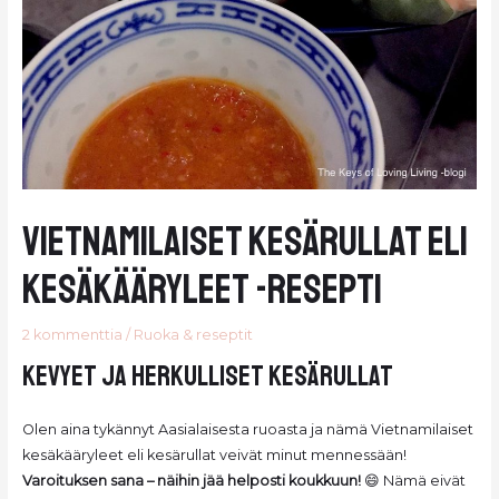
Vietnamilaiset kesärullat eli
kesäkääryleet -resepti
2 kommenttia
/
Ruoka & reseptit
Kevyet ja herkulliset kesärullat
Olen aina tykännyt Aasialaisesta ruoasta ja nämä Vietnamilaiset
kesäkääryleet eli kesärullat veivät minut mennessään!
Varoituksen sana – näihin jää helposti koukkuun!
😄 Nämä eivät