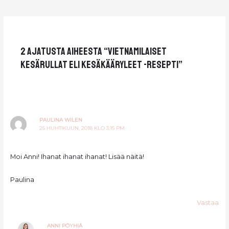
navigation
2 ajatusta aiheesta “Vietnamilaiset
kesärullat eli kesäkääryleet -resepti”
PAULINA WILEN
25 HUHTIKUUN, 2018 KLO 3:15 PM
Moi Anni! Ihanat ihanat ihanat! Lisää näitä!
Paulina
Vastaa
ANNI PÖYHIÄ