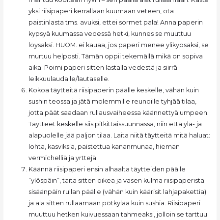
yksi riisipaperi kerrallaan kuumaan veteen, ota
paistinlasta tms. avuksi, ettei sormet pala! Anna paperin
kypsyä kuumassa vedessä hetki, kunnes se muuttuu
löysäksi. HUOM. ei kauaa, jos paperi menee ylikypsäksi, se
murtuu helposti. Tämän oppii tekemällä mikä on sopiva
aika. Poimi paperi sitten lastalla vedestä ja siirrä
leikkuulaudalle/lautaselle.
Kokoa täytteitä riisipaperin päälle keskelle, vähän kuin
sushin teossa ja jätä molemmille reunoille tyhjää tilaa,
jotta päät saadaan rullausvaiheessa käännettyä umpeen.
Täytteet keskelle siis pitkittäissuunnassa, niin että ylä- ja
alapuolelle jää paljon tilaa. Laita niitä täytteitä mitä haluat:
lohta, kasviksia, paistettua kananmunaa, hieman
vermichelliä ja yrttejä.
Käännä riisipaperi ensin alhaalta täytteiden päälle
”ylöspäin”, taita sitten oikea ja vasen kulma riisipaperista
sisäänpäin rullan päälle (vähän kuin käärisit lahjapakettia)
ja ala sitten rullaamaan pötkylää kuin sushia. Riisipaperi
muuttuu hetken kuivuessaan tahmeaksi, jolloin se tarttuu