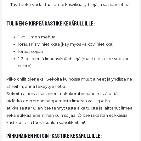
Täytteeksi voi laittaa lempi kasviksia, yrttejä ja salaatinlehtiä.
Tulinen & KIRPEÄ kastike kesärullille:
1 kpl Limen mehua
loraus riisiviinietikkaa (käy myös valkoviinietikka)
loraus soijaa
1-3 kpl pieniä linnunsilmächilejä (maistele ja tee sopivan
tulista)
Pilko chilit pieneksi. Sekoita kulhossa muut aineet ja yhdistä ne
chileihin, anna tekeytyä hetki.
Sekoita aineista sellainen makukombinaatio mistä pidät –
pidätkö enemmän happamasta limestä vai kirpeän
etikkaisesta? Olen itse tehnyt tästä aika tulista ja laittanut limeä
sekä etikkaa enemmän kuin soijaa. 😊 Itse rakastan etikkaisia
kastikkeita ja tämä kuuluu suosikkeihini!
Pähkinäinen Hoi Sin -kastike kesärullille: