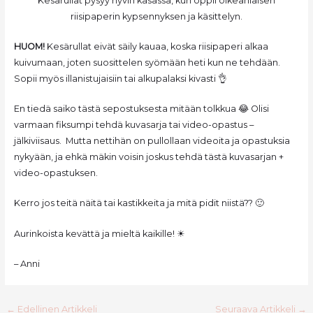
Kesärullat pysyy hyvin kasassa, kun oppii oikeanlaisen
riisipaperin kypsennyksen ja käsittelyn.
HUOM!
Kesärullat eivät säily kauaa, koska riisipaperi alkaa
kuivumaan, joten suosittelen syömään heti kun ne tehdään.
Sopii myös illanistujaisiin tai alkupalaksi kivasti 👌
En tiedä saiko tästä sepostuksesta mitään tolkkua 😂 Olisi
varmaan fiksumpi tehdä kuvasarja tai video-opastus –
jälkiviisaus. Mutta nettihän on pullollaan videoita ja opastuksia
nykyään, ja ehkä mäkin voisin joskus tehdä tästä kuvasarjan +
video-opastuksen.
Kerro jos teitä näitä tai kastikkeita ja mitä pidit niistä?? 🙂
Aurinkoista kevättä ja mieltä kaikille! ☀
– Anni
Post
←
Edellinen Artikkeli
Seuraava Artikkeli
→