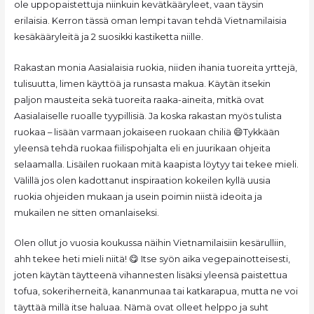
ole uppopaistettuja niinkuin kevätkääryleet, vaan täysin
erilaisia. Kerron tässä oman lempi tavan tehdä Vietnamilaisia
kesäkääryleitä ja 2 suosikki kastiketta niille.
Rakastan monia Aasialaisia ruokia, niiden ihania tuoreita yrttejä,
tulisuutta, limen käyttöä ja runsasta makua. Käytän itsekin
paljon mausteita sekä tuoreita raaka-aineita, mitkä ovat
Aasialaiselle ruoalle tyypillisiä. Ja koska rakastan myös tulista
ruokaa – lisään varmaan jokaiseen ruokaan chiliä 😄Tykkään
yleensä tehdä ruokaa fiilispohjalta eli en juurikaan ohjeita
selaamalla. Lisäilen ruokaan mitä kaapista löytyy tai tekee mieli.
Välillä jos olen kadottanut inspiraation kokeilen kyllä uusia
ruokia ohjeiden mukaan ja usein poimin niistä ideoita ja
mukailen ne sitten omanlaiseksi.
Olen ollut jo vuosia koukussa näihin Vietnamilaisiin kesärulliin,
ahh tekee heti mieli niitä! 😋 Itse syön aika vegepainotteisesti,
joten käytän täytteenä vihannesten lisäksi yleensä paistettua
tofua, sokeriherneitä, kananmunaa tai katkarapua, mutta ne voi
täyttää millä itse haluaa. Nämä ovat olleet helppo ja suht