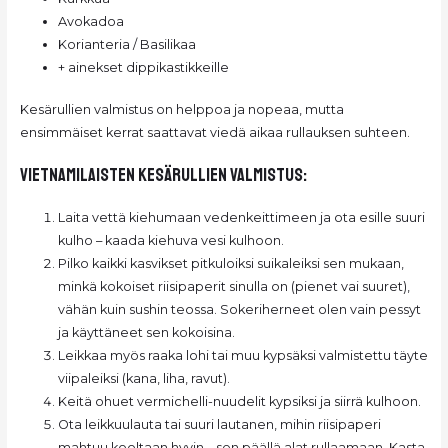
Avokadoa
Korianteria / Basilikaa
+ ainekset dippikastikkeille
Kesärullien valmistus on helppoa ja nopeaa, mutta
ensimmäiset kerrat saattavat viedä aikaa rullauksen suhteen.
Vietnamilaisten Kesärullien valmistus:
Laita vettä kiehumaan vedenkeittimeen ja ota esille suuri
kulho – kaada kiehuva vesi kulhoon.
Pilko kaikki kasvikset pitkuloiksi suikaleiksi sen mukaan,
minkä kokoiset riisipaperit sinulla on (pienet vai suuret),
vähän kuin sushin teossa. Sokeriherneet olen vain pessyt
ja käyttäneet sen kokoisina.
Leikkaa myös raaka lohi tai muu kypsäksi valmistettu täyte
viipaleiksi (kana, liha, ravut).
Keitä ohuet vermichelli-nuudelit kypsiksi ja siirrä kulhoon.
Ota leikkuulauta tai suuri lautanen, mihin riisipaperi
mahtuu kooltaan hyvin – sen päällä alat rullaamaan. Kasta