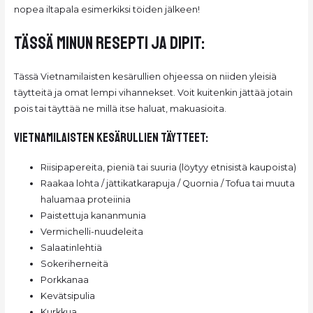
nopea iltapala esimerkiksi töiden jälkeen!
Tässä minun resepti ja dipit:
Tässä Vietnamilaisten kesärullien ohjeessa on niiden yleisiä
täytteitä ja omat lempi vihannekset. Voit kuitenkin jättää jotain
pois tai täyttää ne millä itse haluat, makuasioita.
Vietnamilaisten Kesärullien täytteet:
Riisipapereita, pieniä tai suuria (löytyy etnisistä kaupoista)
Raakaa lohta / jättikatkarapuja / Quornia / Tofua tai muuta
haluamaa proteiinia
Paistettuja kananmunia
Vermichelli-nuudeleita
Salaatinlehtiä
Sokeriherneitä
Porkkanaa
Kevätsipulia
Kurkkua