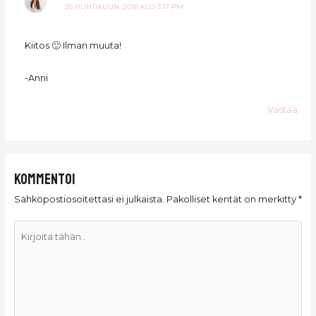
25 HUHTIKUUN, 2018 KLO 3:17 PM
Kiitos 🙂 Ilman muuta!
-Anni
Vastaa
Kommentoi
Sähköpostiosoitettasi ei julkaista.
Pakolliset kentät on merkitty
*
Kirjoita
tähän..