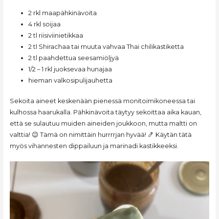
2 rkl maapähkinävoita
4 rkl soijaa
2 tl riisiviinietikkaa
2 tl Shirachaa tai muuta vahvaa Thai chilikastiketta
2 tl paahdettua seesamiöljyä
1/2 – 1 rkl juoksevaa hunajaa
hieman valkosipulijauhetta
Sekoita aineet keskenään pienessä monitoimikoneessa tai
kulhossa haarukalla. Pähkinävoita täytyy sekoittaa aika kauan,
että se sulautuu muiden aineiden joukkoon, mutta maltti on
valttia! 😉 Tämä on nimittäin hurrrrjan hyvää! 🍤 Käytän tätä
myös vihannesten dippailuun ja marinadi kastikkeeksi.