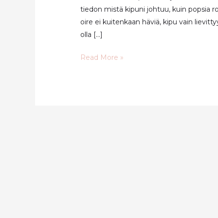
tiedon mistä kipuni johtuu, kuin popsia rop
oire ei kuitenkaan häviä, kipu vain lievitt
olla […]
6
Read More »
luonnollista
vinkkiä
stressiin
ja
kiputiloihin