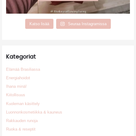
Katso lisää
Seuraa Instagramissa
Kategoriat
Elämää Brasiliassa
Energiahoidot
Ihana minä!
Kiitollisuus
Kuoleman käsittely
Luonnonkosmetiikka & kauneus
Rakkauden runoja
Ruoka & reseptit