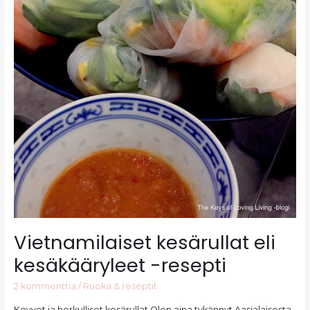
Vietnamilaiset kesärullat eli
kesäkääryleet -resepti
2 kommenttia
/
Ruoka & reseptit
Kevyet ja herkulliset kesärullat Olen aina tykännyt Aasialaisesta