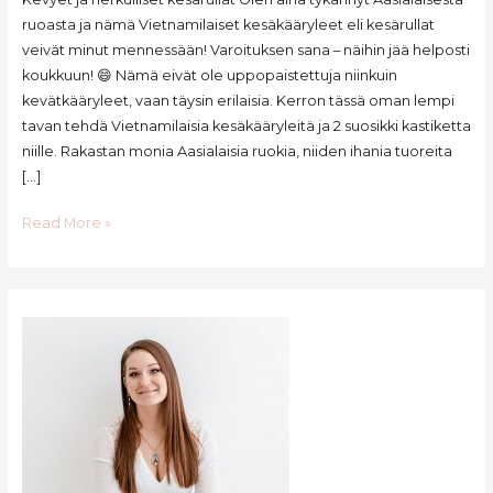
ruoasta ja nämä Vietnamilaiset kesäkääryleet eli kesärullat
veivät minut mennessään! Varoituksen sana – näihin jää helposti
koukkuun! 😄 Nämä eivät ole uppopaistettuja niinkuin
kevätkääryleet, vaan täysin erilaisia. Kerron tässä oman lempi
tavan tehdä Vietnamilaisia kesäkääryleitä ja 2 suosikki kastiketta
niille. Rakastan monia Aasialaisia ruokia, niiden ihania tuoreita
[…]
Vietnamilaiset
Read More »
kesärullat
eli
kesäkääryleet
-
resepti