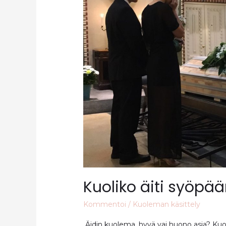
Kuoliko äiti syöpä
Kommentoi
/
Kuoleman käsittely
Äidin kuolema, hyvä vai huono asia? Kuol