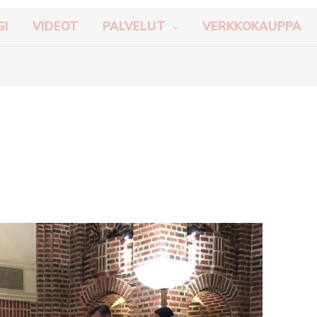
GI
VIDEOT
PALVELUT
VERKKOKAUPPA