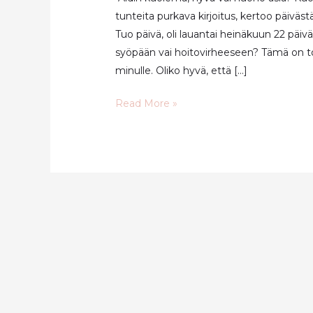
tunteita purkava kirjoitus, kertoo päiväst
Tuo päivä, oli lauantai heinäkuun 22 päiv
syöpään vai hoitovirheeseen? Tämä on todel
minulle. Oliko hyvä, että […]
Kuoliko
Read More »
äiti
syöpään
vai
hoitovirheeseen?