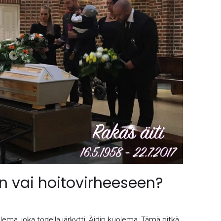
än vai hoitovirheeseen?
ema, joka todella järkytti. Äidin kuolema. Tämä pitkä,