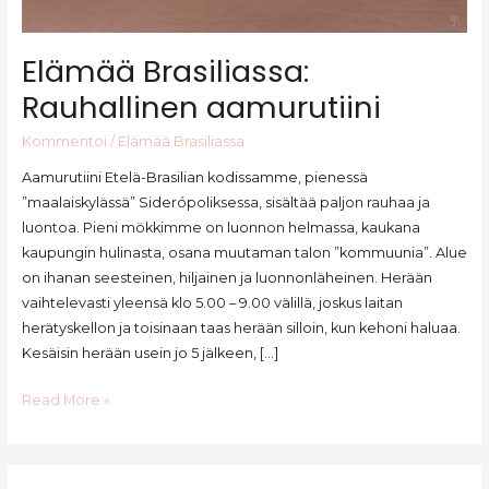
Elämää Brasiliassa:
Rauhallinen aamurutiini
Kommentoi
/
Elämää Brasiliassa
Aamurutiini Etelä-Brasilian kodissamme, pienessä
”maalaiskylässä” Siderópoliksessa, sisältää paljon rauhaa ja
luontoa. Pieni mökkimme on luonnon helmassa, kaukana
kaupungin hulinasta, osana muutaman talon ”kommuunia”. Alue
on ihanan seesteinen, hiljainen ja luonnonläheinen. Herään
vaihtelevasti yleensä klo 5.00 – 9.00 välillä, joskus laitan
herätyskellon ja toisinaan taas herään silloin, kun kehoni haluaa.
Kesäisin herään usein jo 5 jälkeen, […]
Elämää
Read More »
Brasiliassa:
Rauhallinen
aamurutiini