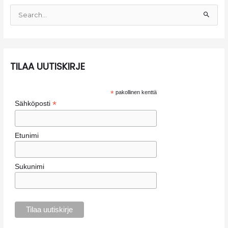
s
S
t
e
o
a
t
r
c
TILAA UUTISKIRJE
h
f
*
pakollinen kenttä
o
*
Sähköposti
r
:
Etunimi
Sukunimi