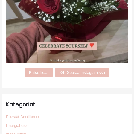
Katso lisää
Seuraa Instagramissa
Kategoriat
Elämää Brasiliassa
Energiahoidot