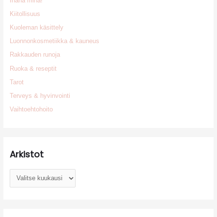
Ihana minä!
Kiitollisuus
Kuoleman käsittely
Luonnonkosmetiikka & kauneus
Rakkauden runoja
Ruoka & reseptit
Tarot
Terveys & hyvinvointi
Vaihtoehtohoito
Arkistot
A
r
k
i