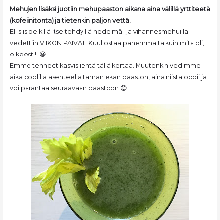
Mehujen lisäksi juotiin mehupaaston aikana aina välillä yrttiteetä
(kofeiinitonta) ja tietenkin paljon vettä.
Eli siis pelkillä itse tehdyillä hedelmä- ja vihannesmehuilla
vedettiin VIIKON PÄIVÄT! Kuullostaa pahemmalta kuin mitä oli,
oikeesti!! 😃
Emme tehneet kasvislientä tällä kertaa. Muutenkin vedimme
aika coolilla asenteella tämän ekan paaston, aina niistä oppii ja
voi parantaa seuraavaan paastoon 😊