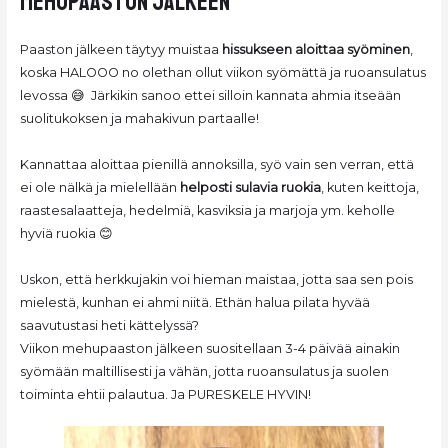
mehuPaaston jälkeen
Paaston jälkeen täytyy muistaa
hissukseen aloittaa syöminen
,
koska HALOOO no olethan ollut viikon syömättä ja ruoansulatus
levossa 😅 Järkikin sanoo ettei silloin kannata ahmia itseään
suolitukoksen ja mahakivun partaalle!
Kannattaa aloittaa pienillä annoksilla, syö vain sen verran, että
ei ole nälkä ja mielellään
helposti sulavia ruokia
, kuten keittoja,
raastesalaatteja, hedelmiä, kasviksia ja marjoja ym. keholle
hyviä ruokia 😊
Uskon, että herkkujakin voi hieman maistaa, jotta saa sen pois
mielestä, kunhan ei ahmi niitä. Ethän halua pilata hyvää
saavutustasi heti kättelyssä?
Viikon mehupaaston jälkeen suositellaan 3-4 päivää ainakin
syömään maltillisesti ja vähän, jotta ruoansulatus ja suolen
toiminta ehtii palautua. Ja PURESKELE HYVIN!