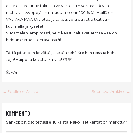
osaa auttaa sinua takuulla vaivassa kuin vaivassa. Aivan
mahtavia tyyppejä, minä luotan heihin 100 % 😊 Heillä on
VALTAVA MÄÄRÄ tietoa ja taitoa, voisi päivät pitkät vain
kuunnella ja kysellä!
Suosittelen lämpimästi, he oikeasti haluavat auttaa – se on
heidän elämän tehtävänsä 💖
Tästä jatketaan kevättä ja kesää sekä Kreikan reissua kohti!
Jeje! Huippua kevättä kaikille! 😘 💛
💁 – Anni
Post
←
Edellinen Artikkeli
Seuraava Artikkeli
→
navigation
Kommentoi
Sähköpostiosoitettasi ei julkaista.
Pakolliset kentät on merkitty
*