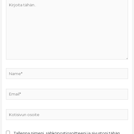
Kirjoita
tähän..
Name*
Email*
Kotisivun
osoite
Tallenna nimeni, sähköpostiosoitteeni ja sivustoni tähän