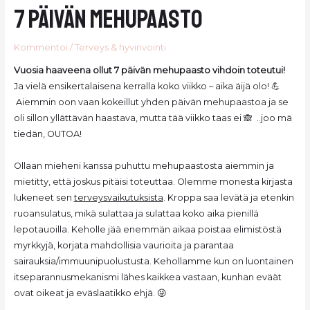
7 päivän mehupaasto
Kommentoi
/
Terveys & hyvinvointi
Vuosia haaveena ollut 7 päivän mehupaasto vihdoin toteutui!
Ja vielä ensikertalaisena kerralla koko viikko – aika äijä olo! 💪
Aiemmin oon vaan kokeillut yhden päivän mehupaastoa ja se
oli sillon yllättävän haastava, mutta tää viikko taas ei 🙈 ..joo mä
tiedän, OUTOA!
Ollaan mieheni kanssa puhuttu mehupaastosta aiemmin ja
mietitty, että joskus pitäisi toteuttaa. Olemme monesta kirjasta
lukeneet sen
terveysvaikutuksista
. Kroppa saa levätä ja etenkin
ruoansulatus, mikä sulattaa ja sulattaa koko aika pienillä
lepotauoilla. Keholle jää enemmän aikaa poistaa elimistöstä
myrkkyjä, korjata mahdollisia vaurioita ja parantaa
sairauksia/immuunipuolustusta. Kehollamme kun on luontainen
itseparannusmekanismi lähes kaikkea vastaan, kunhan eväät
ovat oikeat ja eväslaatikko ehjä. 😜