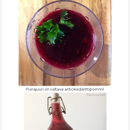
Punajuuri on valtava antioksidanttipommi!