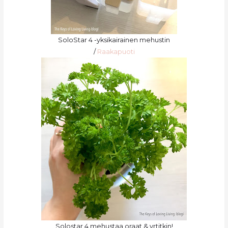
SoloStar 4 -yksikairainen mehustin
/
Raakapuoti
Solostar 4 mehustaa oraat & yrtitkin!