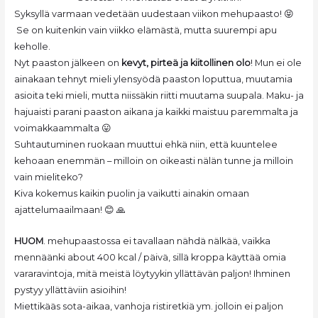
Syksyllä varmaan vedetään uudestaan viikon mehupaasto! 😝
Se on kuitenkin vain viikko elämästä, mutta suurempi apu
keholle.
Nyt paaston jälkeen on
kevyt, pirteä ja kiitollinen olo
! Mun ei ole
ainakaan tehnyt mieli ylensyödä paaston loputtua, muutamia
asioita teki mieli, mutta niissäkin riitti muutama suupala. Maku- ja
hajuaisti parani paaston aikana ja kaikki maistuu paremmalta ja
voimakkaammalta 😛
Suhtautuminen ruokaan muuttui ehkä niin, että kuuntelee
kehoaan enemmän – milloin on oikeasti nälän tunne ja milloin
vain mieliteko?
Kiva kokemus kaikin puolin ja vaikutti ainakin omaan
ajattelumaailmaan! 😊 🙏
HUOM
. mehupaastossa ei tavallaan nähdä nälkää, vaikka
mennäänki about 400 kcal / päivä, sillä kroppa käyttää omia
vararavintoja, mitä meistä löytyykin yllättävän paljon! Ihminen
pystyy yllättäviin asioihin!
Miettikääs sota-aikaa, vanhoja ristiretkiä ym. jolloin ei paljon