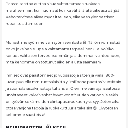
Paasto saattaa auttaa sinua suhtautumaan ruokaan
maltillisemmin, kun huomaat kuinka vähällä sitä oikeasti pärjää.
Keho tarvitsee aikaa myös itselleen, eikä vaan ylenpalttisen
ruoan sulattamiseen.
Monesti me syömme vain syömisen ilosta 😄 Tällöin voi miettiä
onko jokainen suupala välttämättä tarpeellinen? Tai voisiko
kenties valita sen terveellisemmän ja aidomman vaihtoehdon,
mitä kehomme on tottunut aikojen alusta saamaan?
Ihmiset ovat paastonneet jo vuosisatoja sitten ja vielä 1800-
luvun puolella mm. ruotsalaisista yli miljoona paastosi vuosittain
ja suomalaisistakin satoja tuhansia. Olemme vain ajansaatossa
unohtaneet kaikki vanhat hyvät konstit uusien varjoon ja sekin
on syövän sekä muiden elintapasairauksien yksi syy. Joten aika
ottaa vanjoha tapoja ja ruokakulttuuria takaisin! 😉 Elvytetään
kehomme saasteista!