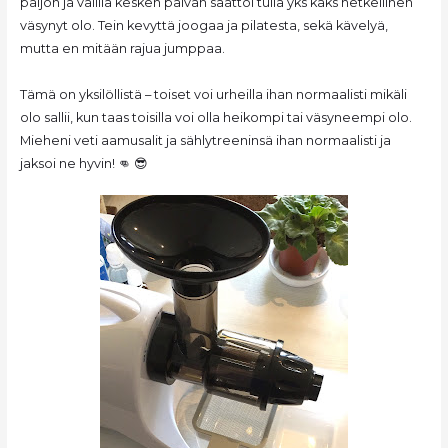
paljon ja välillä kesken päivän saattoi tulla yks kaks hetkellinen
väsynyt olo. Tein kevyttä joogaa ja pilatesta, sekä kävelyä,
mutta en mitään rajua jumppaa.
Tämä on yksilöllistä – toiset voi urheilla ihan normaalisti mikäli
olo sallii, kun taas toisilla voi olla heikompi tai väsyneempi olo.
Mieheni veti aamusalit ja sählytreeninsä ihan normaalisti ja
jaksoi ne hyvin! 👊 😎