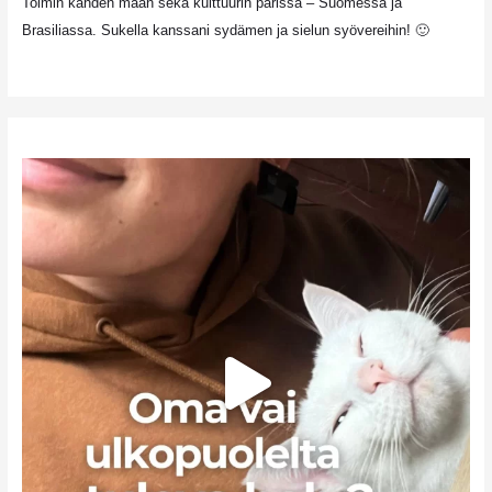
Toimin kahden maan sekä kulttuurin parissa – Suomessa ja
Brasiliassa. Sukella kanssani sydämen ja sielun syövereihin! 🙂