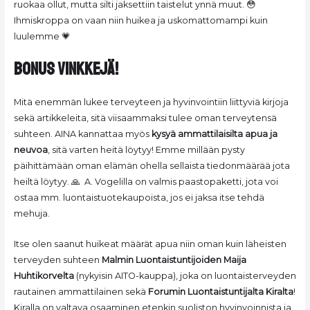
ruokaa ollut, mutta silti jaksettiin taistelut ynnä muut. 😳
Ihmiskroppa on vaan niin huikea ja uskomattomampi kuin
luulemme 💗
BONUS VINKKEJÄ!
Mitä enemmän lukee terveyteen ja hyvinvointiin liittyviä kirjoja
sekä artikkeleita, sitä viisaammaksi tulee oman terveytensä
suhteen. AINA kannattaa myös
kysyä ammattilaisilta apua ja
neuvoa
, sitä varten heitä löytyy! Emme millään pysty
päihittämään oman elämän ohella sellaista tiedonmäärää jota
heiltä löytyy. 🙏 A. Vogelilla on valmis paastopaketti, jota voi
ostaa mm. luontaistuotekaupoista, jos ei jaksa itse tehdä
mehuja.
Itse olen saanut huikeat määrät apua niin oman kuin läheisten
terveyden suhteen
Malmin Luontaistuntijoiden Maija
Huhtikorvelta
(nykyisin AITO-kauppa), joka on luontaisterveyden
rautainen ammattilainen sekä
Forumin Luontaistuntijalta Kiralta
!
Kiralla on valtava osaaminen etenkin suoliston hyvinvoinnista ja