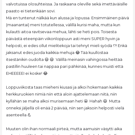
valvotuissa olosuhteissa. Ja raskaana oleville sekä imettäväisille
paasto ei tietenkään sovi.
Mä en tuntenut nälkää kun alussa ja lopussa. Ensimmäinen päivä
(maanantai) meni totutellessa, välillä kurisi maha, mutta kun
kulautti aitoa ravitsevaa mehua, lähti se heti pois. Toisesta
päivästä eteenpäin viikonloppuun asti meni SUPER hyvin ja
helposti, ei edes ollut mielitekoja tai tehnyt mieli syödä !?! Enkä
jaksanut edes juoda kaikkia mehuja 😂 Tää kuullostaa
itsestänikin oudolta 😃 😃 Välillä meinasin vahingossa heittää
pastillin huuleen tai nappaa pari pähkinää, kunnes muisti että
EHEEEEEI ei koske! 😂
Loppuviikosta taas mieheni kiusasi ja alkoi hokemaan kaikkia
herkkuruokien nimiä niin että aloin ajattelemaan niitä, niin
kyllähän se maha alkoi murisemaan heti 😬 Hahah 😃 Mutta
onneksi jäljellä oli enää 2 päivää, niin sen jaksoin helposti vielä
asenteella 💪
Muuten olin ihan normaali pirteä, mutta aamuisin väsytti aika