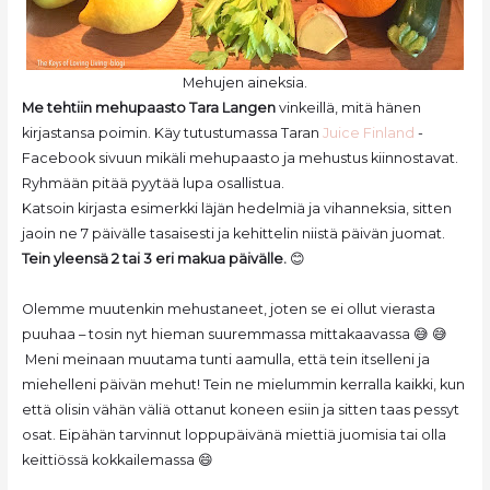
Mehujen aineksia.
Me tehtiin mehupaasto Tara Langen
vinkeillä, mitä hänen
kirjastansa poimin. Käy tutustumassa Taran
Juice Finland
-
Facebook sivuun mikäli mehupaasto ja mehustus kiinnostavat.
Ryhmään pitää pyytää lupa osallistua.
Katsoin kirjasta esimerkki läjän hedelmiä ja vihanneksia, sitten
jaoin ne 7 päivälle tasaisesti ja kehittelin niistä päivän juomat.
Tein yleensä 2 tai 3 eri makua päivälle.
😊
Olemme muutenkin mehustaneet, joten se ei ollut vierasta
puuhaa – tosin nyt hieman suuremmassa mittakaavassa 😅 😅
Meni meinaan muutama tunti aamulla, että tein itselleni ja
miehelleni päivän mehut! Tein ne mielummin kerralla kaikki, kun
että olisin vähän väliä ottanut koneen esiin ja sitten taas pessyt
osat. Eipähän tarvinnut loppupäivänä miettiä juomisia tai olla
keittiössä kokkailemassa 😄