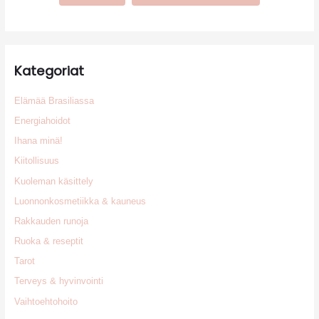
Kategoriat
Elämää Brasiliassa
Energiahoidot
Ihana minä!
Kiitollisuus
Kuoleman käsittely
Luonnonkosmetiikka & kauneus
Rakkauden runoja
Ruoka & reseptit
Tarot
Terveys & hyvinvointi
Vaihtoehtohoito