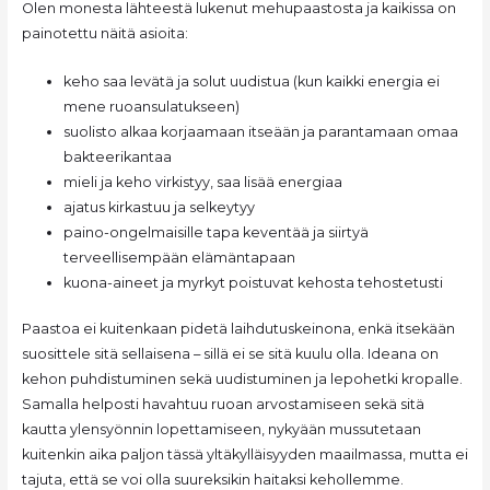
Olen monesta lähteestä lukenut mehupaastosta ja kaikissa on
painotettu näitä asioita:
keho saa levätä ja solut uudistua (kun kaikki energia ei
mene ruoansulatukseen)
suolisto alkaa korjaamaan itseään ja parantamaan omaa
bakteerikantaa
mieli ja keho virkistyy, saa lisää energiaa
ajatus kirkastuu ja selkeytyy
paino-ongelmaisille tapa keventää ja siirtyä
terveellisempään elämäntapaan
kuona-aineet ja myrkyt poistuvat kehosta tehostetusti
Paastoa ei kuitenkaan pidetä laihdutuskeinona, enkä itsekään
suosittele sitä sellaisena – sillä ei se sitä kuulu olla. Ideana on
kehon puhdistuminen sekä uudistuminen ja lepohetki kropalle.
Samalla helposti havahtuu ruoan arvostamiseen sekä sitä
kautta ylensyönnin lopettamiseen, nykyään mussutetaan
kuitenkin aika paljon tässä yltäkylläisyyden maailmassa, mutta ei
tajuta, että se voi olla suureksikin haitaksi kehollemme.