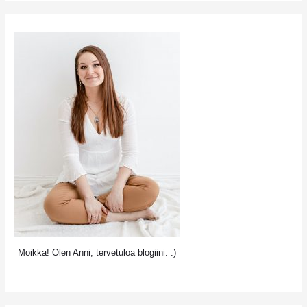
ja
niiden
tarkoitus
Moikka! Olen Anni, tervetuloa blogiini. :)