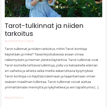
Tarot-tulkinnat ja niiden
tarkoitus
Kommentoi
/
Tarot
Tarot-tulkinnat ja niiden tarkoitus, mihin Tarot-kortteja
käytetään ja miksi? Tässä kirjoituksessa avaan omaa
näkemystäni ja hieman yleistä käytäntöä. Tarot-tulkinnat ovat
Tarot-korteilla tehtäviä tulkintoja, joilla voi katsastella elämän
eri vaiheita ja aiheita sekä mieltä askarruttavia kysymyksiä.
Tarot-kortteja voi käyttää tukemaan ja laajentamaan oman
sisäisen maailman tulkintaa. Tarot-tulkinnat voivat auttaa
ymmärtämään mennyttä ja nykyhetkeä ja sen tapahtumia […]
Tarot-
Read More »
tulkinnat