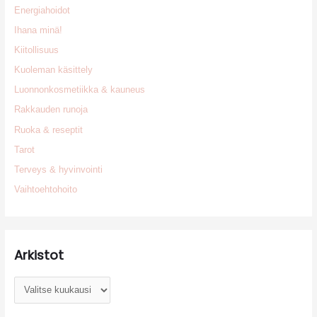
Energiahoidot
Ihana minä!
Kiitollisuus
Kuoleman käsittely
Luonnonkosmetiikka & kauneus
Rakkauden runoja
Ruoka & reseptit
Tarot
Terveys & hyvinvointi
Vaihtoehtohoito
Arkistot
A
r