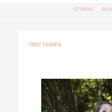
ETUSIVU
BLO
Tarot Tulkinta