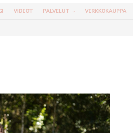
GI
VIDEOT
PALVELUT
VERKKOKAUPPA