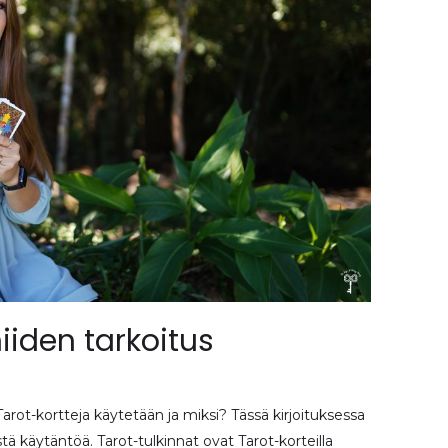
niiden tarkoitus
 Tarot-kortteja käytetään ja miksi? Tässä kirjoituksessa
 käytäntöä. Tarot-tulkinnat ovat Tarot-korteilla