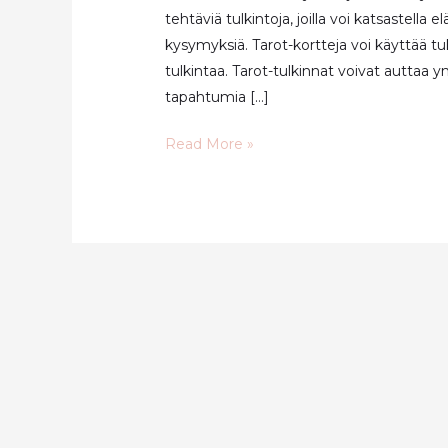
tehtäviä tulkintoja, joilla voi katsastella 
kysymyksiä. Tarot-kortteja voi käyttää
tulkintaa. Tarot-tulkinnat voivat autta
tapahtumia […]
Tarot-
Read More »
tulkinnat
ja
niiden
tarkoitus