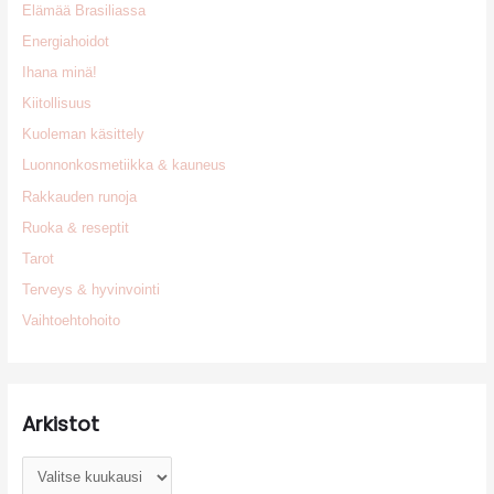
Elämää Brasiliassa
Energiahoidot
Ihana minä!
Kiitollisuus
Kuoleman käsittely
Luonnonkosmetiikka & kauneus
Rakkauden runoja
Ruoka & reseptit
Tarot
Terveys & hyvinvointi
Vaihtoehtohoito
Arkistot
A