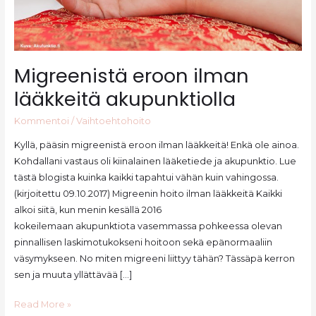
Migreenistä eroon ilman
lääkkeitä akupunktiolla
Kommentoi
/
Vaihtoehtohoito
Kyllä, pääsin migreenistä eroon ilman lääkkeitä! Enkä ole ainoa.
Kohdallani vastaus oli kiinalainen lääketiede ja akupunktio. Lue
tästä blogista kuinka kaikki tapahtui vähän kuin vahingossa.
(kirjoitettu 09.10.2017) Migreenin hoito ilman lääkkeitä Kaikki
alkoi siitä, kun menin kesällä 2016
kokeilemaan akupunktiota vasemmassa pohkeessa olevan
pinnallisen laskimotukokseni hoitoon sekä epänormaaliin
väsymykseen. No miten migreeni liittyy tähän? Tässäpä kerron
sen ja muuta yllättävää […]
Migreenistä
Read More »