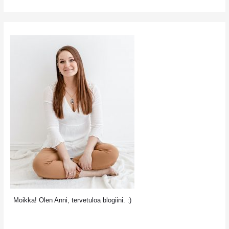
eroon
ilman
lääkkeitä
akupunktiolla
Moikka! Olen Anni, tervetuloa blogiini. :)