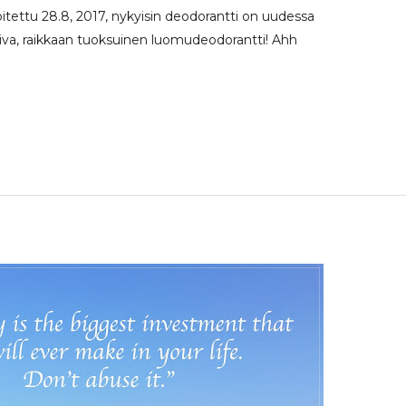
itettu 28.8, 2017, nykyisin deodorantti on uudessa
imiva, raikkaan tuoksuinen luomudeodorantti! Ahh