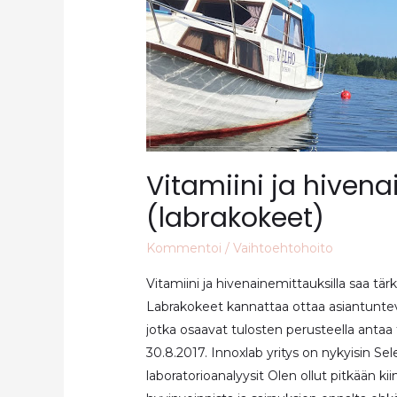
Vitamiini ja hiven
(labrakokeet)
Kommentoi
/
Vaihtoehtohoito
Vitamiini ja hivenainemittauksilla saa tärk
Labrakokeet kannattaa ottaa asiantunteva
jotka osaavat tulosten perusteella antaa t
30.8.2017. Innoxlab yritys on nykyisin S
laboratorioanalyysit Olen ollut pitkään k