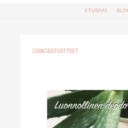
ETUSIVU
BLO
Luontaistuotteet