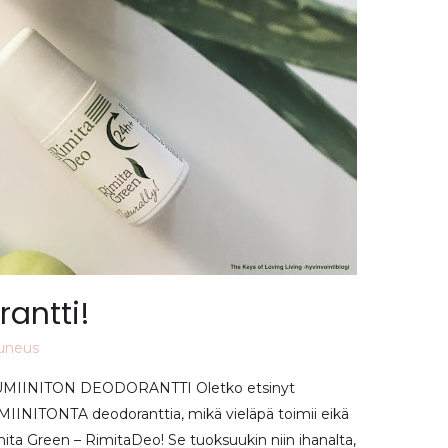
antti!
uneus
IINITON DEODORANTTI Oletko etsinyt
MIINITONTA deodoranttia, mikä vieläpä toimii eikä
mita Green – RimitaDeo! Se tuoksuukin niin ihanalta,