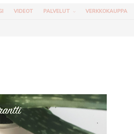
GI
VIDEOT
PALVELUT
VERKKOKAUPPA