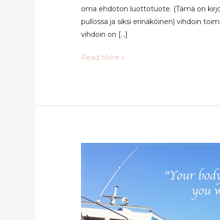
oma ehdoton luottotuote. (Tämä on kirjo
pullossa ja siksi erinäköinen) vihdoin to
vihdoin on […]
Paras
Read More »
luomudeodorantti!