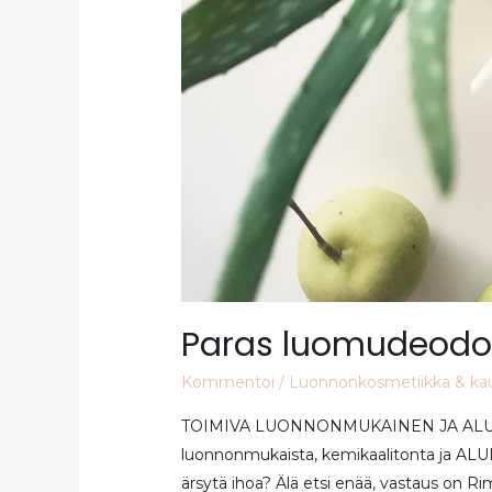
Paras luomudeodor
Kommentoi
/
Luonnonkosmetiikka & ka
TOIMIVA LUONNONMUKAINEN JA ALUM
luonnonmukaista, kemikaalitonta ja ALU
ärsytä ihoa? Älä etsi enää, vastaus on Ri