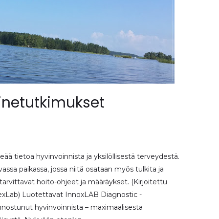
ainetutkimukset
eää tietoa hyvinvoinnista ja yksilöllisestä terveydestä.
ssa paikassa, jossa niitä osataan myös tulkita ja
arvittavat hoito-ohjeet ja määräykset. (Kirjoitettu
elexLab) Luotettavat InnoxLAB Diagnostic -
iinnostunut hyvinvoinnista – maximaalisesta