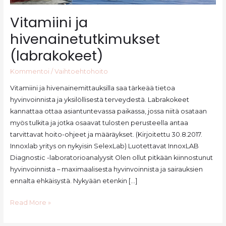
Vitamiini ja
hivenainetutkimukset
(labrakokeet)
Kommentoi
/
Vaihtoehtohoito
Vitamiini ja hivenainemittauksilla saa tärkeää tietoa
hyvinvoinnista ja yksilöllisestä terveydestä. Labrakokeet
kannattaa ottaa asiantuntevassa paikassa, jossa niitä osataan
myös tulkita ja jotka osaavat tulosten perusteella antaa
tarvittavat hoito-ohjeet ja määräykset. (Kirjoitettu 30.8.2017.
Innoxlab yritys on nykyisin SelexLab) Luotettavat InnoxLAB
Diagnostic -laboratorioanalyysit Olen ollut pitkään kiinnostunut
hyvinvoinnista – maximaalisesta hyvinvoinnista ja sairauksien
ennalta ehkäisystä. Nykyään etenkin […]
Vitamiini
Read More »
ja
hivenainetutkimukset