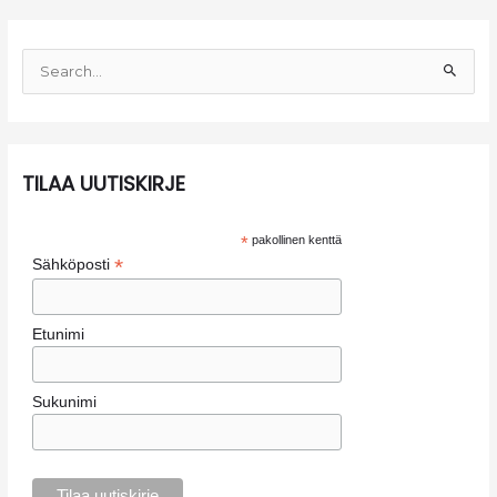
i
s
S
t
e
o
a
t
r
c
TILAA UUTISKIRJE
h
f
*
pakollinen kenttä
o
*
Sähköposti
r
:
Etunimi
Sukunimi