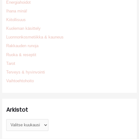
Energiahoidot
Ihana minä!
Kiitollisuus
Kuoleman käsittely
Luonnonkosmetiikka & kauneus
Rakkauden runoja
Ruoka & reseptit
Tarot
Terveys & hyvinvointi
Vaihtoehtohoito
Arkistot
A
r
k